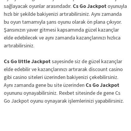
sağlayacak oyunlar arasındadır.
Cs Go Jackpot
oyunuyla
hızlı bir şekilde bakiyenizi artırabilirsiniz. Aynı zamanda
bu oyun tamamıyla şans oyunu olarak ön plana çıkıyor.
Şansınızın yaver gitmesi kapsamında güzel kazançlar
elde edebilecek ve aynı zamanda kazançlarınızı hızlıca
artırabilirsiniz.
Cs Go little Jackpot
sayesinde siz de güzel kazançlar
elde edebilir ve kazançlarınızı artırarak discount casino
gibi casino siteleri üzerinden bakiyenizi çekebilirsiniz.
Aynı zamanda gene bu site üzerinden
Cs Go Jackpot
oyununu oynayabilirsiniz. Rexbet sitesinde de gene Cs
Go Jackpot oyunu oynayarak işlemlerinizi yapabilirsiniz.