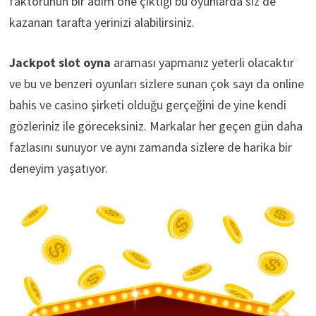
faktörünün bir adım öne çıktığı bu oyunlarda siz de
kazanan tarafta yerinizi alabilirsiniz.
Jackpot slot oyna
araması yapmanız yeterli olacaktır
ve bu ve benzeri oyunları sizlere sunan çok sayı da online
bahis ve casino şirketi olduğu gerçeğini de yine kendi
gözleriniz ile göreceksiniz. Markalar her geçen gün daha
fazlasını sunuyor ve aynı zamanda sizlere de harika bir
deneyim yaşatıyor.