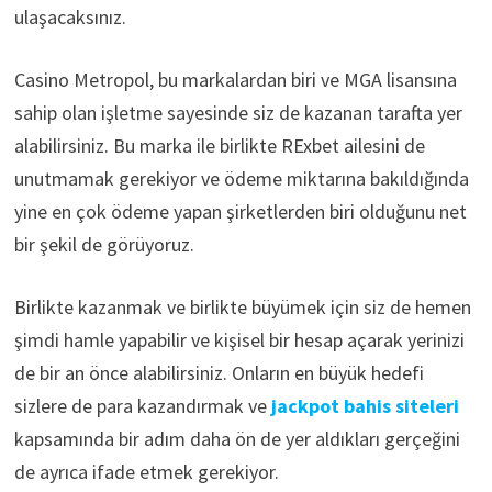
ulaşacaksınız.
Casino Metropol, bu markalardan biri ve MGA lisansına
sahip olan işletme sayesinde siz de kazanan tarafta yer
alabilirsiniz. Bu marka ile birlikte RExbet ailesini de
unutmamak gerekiyor ve ödeme miktarına bakıldığında
yine en çok ödeme yapan şirketlerden biri olduğunu net
bir şekil de görüyoruz.
Birlikte kazanmak ve birlikte büyümek için siz de hemen
şimdi hamle yapabilir ve kişisel bir hesap açarak yerinizi
de bir an önce alabilirsiniz. Onların en büyük hedefi
sizlere de para kazandırmak ve
jackpot bahis siteleri
kapsamında bir adım daha ön de yer aldıkları gerçeğini
de ayrıca ifade etmek gerekiyor.