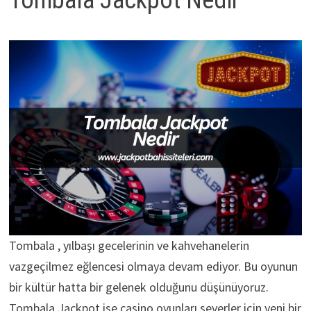
Tombala Jackpot Nedir
Tombala , yılbaşı gecelerinin ve kahvehanelerin
vazgeçilmez eğlencesi olmaya devam ediyor. Bu oyunun
bir kültür hatta bir gelenek olduğunu düşünüyoruz.
Tombala Jackpot ise casino oyunları severler için yeni bir