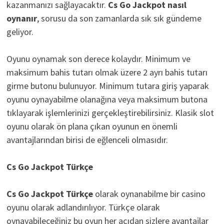
kazanmanızı sağlayacaktır.
Cs Go Jackpot nasıl
oynanır
, sorusu da son zamanlarda sık sık gündeme
geliyor.
Oyunu oynamak son derece kolaydır. Minimum ve
maksimum bahis tutarı olmak üzere 2 ayrı bahis tutarı
girme butonu bulunuyor. Minimum tutara giriş yaparak
oyunu oynayabilme olanağına veya maksimum butona
tıklayarak işlemlerinizi gerçekleştirebilirsiniz. Klasik slot
oyunu olarak ön plana çıkan oyunun en önemli
avantajlarından birisi de eğlenceli olmasıdır.
Cs Go Jackpot Türkçe
Cs Go Jackpot Türkçe
olarak oynanabilme bir casino
oyunu olarak adlandırılıyor. Türkçe olarak
oynayabileceğiniz bu oyun her açıdan sizlere avantajlar