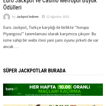
Euro Jackpot ve Casino Metropol Büyük
Ödülleri
by
Jackpot İndiren
22 Ağustos 2023
Euro Jackpot, Türkçe karşılığı ile birlikte ‘’Avrupa
Piyangosu’’ tanımlaması olarak karşımıza çıkıyor. Bu
isme sahip bir webs itesi yani şans oyunu şirketi de var
ancak …
SÜPER JACKPOTLAR BURADA