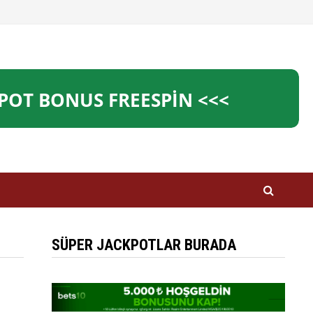
SÜPER JACKPOTLAR BURADA