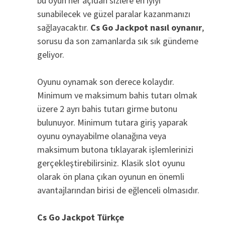
bu oyun her açıdan sizlere en iyiyi
sunabilecek ve güzel paralar kazanmanızı
sağlayacaktır.
Cs Go Jackpot nasıl oynanır
,
sorusu da son zamanlarda sık sık gündeme
geliyor.
Oyunu oynamak son derece kolaydır.
Minimum ve maksimum bahis tutarı olmak
üzere 2 ayrı bahis tutarı girme butonu
bulunuyor. Minimum tutara giriş yaparak
oyunu oynayabilme olanağına veya
maksimum butona tıklayarak işlemlerinizi
gerçekleştirebilirsiniz. Klasik slot oyunu
olarak ön plana çıkan oyunun en önemli
avantajlarından birisi de eğlenceli olmasıdır.
Cs Go Jackpot Türkçe