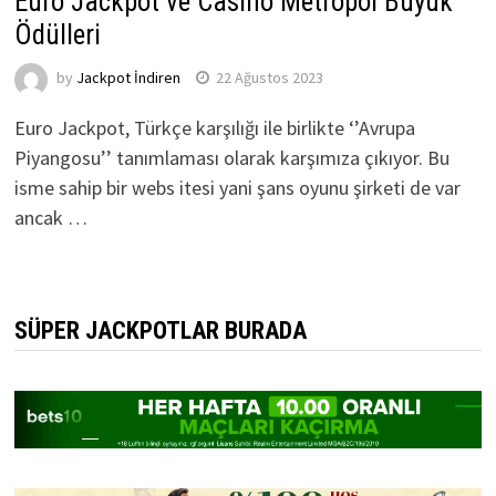
Euro Jackpot ve Casino Metropol Büyük
Ödülleri
by
Jackpot İndiren
22 Ağustos 2023
Euro Jackpot, Türkçe karşılığı ile birlikte ‘’Avrupa
Piyangosu’’ tanımlaması olarak karşımıza çıkıyor. Bu
isme sahip bir webs itesi yani şans oyunu şirketi de var
ancak …
SÜPER JACKPOTLAR BURADA