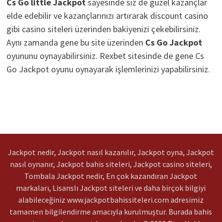
Cs Go little Jackpot
sayesinde siz de güzel kazançlar
elde edebilir ve kazançlarınızı artırarak discount casino
gibi casino siteleri üzerinden bakiyenizi çekebilirsiniz.
Aynı zamanda gene bu site üzerinden
Cs Go Jackpot
oyununu oynayabilirsiniz. Rexbet sitesinde de gene Cs
Go Jackpot oyunu oynayarak işlemlerinizi yapabilirsiniz.
Jackpot nedir, Jackpot nasıl kazanılır, Jackpot oyna, Jackpot
nasıl oynanır, Jackpot bahis siteleri, Jackpot casino siteleri,
Tombala Jackpot nedir, En çok kazandıran Jackpot
markaları, Lisanslı Jackpot siteleri ve daha birçok bilgiyi
alabileceğiniz www.jackpotbahissiteleri.com adresimiz
tamamen bilgilendirme amacıyla kurulmuştur. Burada bahis