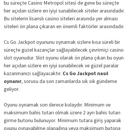
bu süreçte Casino Metropol sitesi de gene bu süreçte
her açıdan sizlere en iyiyi sunabilecek siteler arasındadır.
Bu sitelerin lisanslı casino siteleri arasında yer alması
siteleri ön plana çıkaran en önemli faktörler arasındadır.
Cs Go Jackpot oyununu oynamak sizlere kısa süreli bir
süreçte güzel kazançlar sağlayabilecek çevrimiçi casino
slot oyunudur. Slot oyunu olarak ön plana çıkan bu oyun
her açıdan sizlere en iyiyi sunabilecek ve güzel paralar
kazanmanızı sağlayacaktır.
Cs Go Jackpot nasıl
oynanır
, sorusu da son zamanlarda sık sık gündeme
geliyor.
Oyunu oynamak son derece kolaydır. Minimum ve
maksimum bahis tutarı olmak üzere 2 ayrı bahis tutarı
girme butonu bulunuyor. Minimum tutara giriş yaparak
oyunu oynayabilme olanağına veya maksimum butona