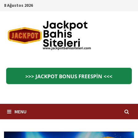
Skip
8 Ağustos 2026
to
content
MENU