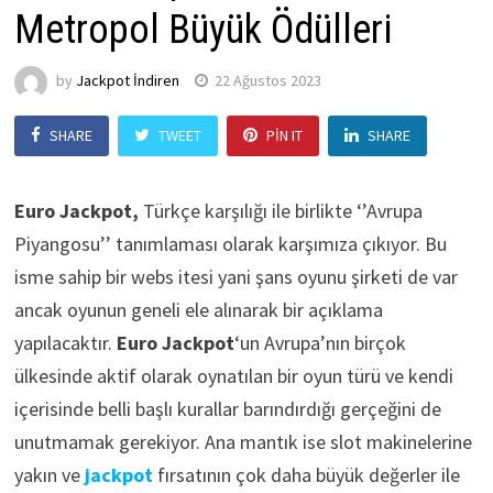
Metropol Büyük Ödülleri
by
Jackpot İndiren
22 Ağustos 2023
SHARE
TWEET
PIN IT
SHARE
Euro Jackpot,
Türkçe karşılığı ile birlikte ‘’Avrupa
Piyangosu’’ tanımlaması olarak karşımıza çıkıyor. Bu
isme sahip bir webs itesi yani şans oyunu şirketi de var
ancak oyunun geneli ele alınarak bir açıklama
yapılacaktır.
Euro
Jackpot
‘un Avrupa’nın birçok
ülkesinde aktif olarak oynatılan bir oyun türü ve kendi
içerisinde belli başlı kurallar barındırdığı gerçeğini de
unutmamak gerekiyor. Ana mantık ise slot makinelerine
yakın ve
jackpot
fırsatının çok daha büyük değerler ile